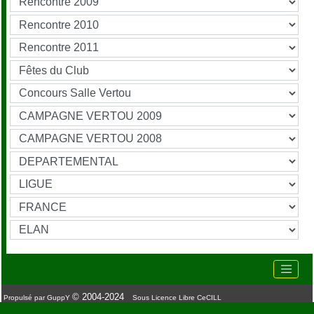
© 2004-2024
Propulsé par GuppY
Sous Licence Libre CeCILL