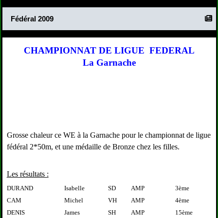
Fédéral 2009
CHAMPIONNAT DE LIGUE
FEDERAL
La Garnache
Grosse chaleur ce WE à la Garnache pour le championnat de ligue
fédéral 2*50m, et une médaille de Bronze chez les filles.
Les résultats :
DURAND
Isabelle
SD
AMP
3ème
CAM
Michel
VH
AMP
4ème
DENIS
James
SH
AMP
15ème