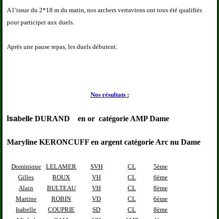
A l’issue du 2*18 m du matin, nos archers vertaviens ont tous été qualifiés
pour participer aux duels.
Après une pause repas, les duels débutent.
Nos résultats :
Isa
belle DURAND en or catégorie AMP Dame
Maryline KERONCUFF en argent catégorie Arc nu Dame
Dominique
LELAMER
SVH
CL
5ème
Gilles
ROUX
VH
CL
6ème
Alain
BULTEAU
VH
CL
8ème
Martine
ROBIN
VD
CL
6ème
Isabelle
COUPRIE
SD
CL
8ème