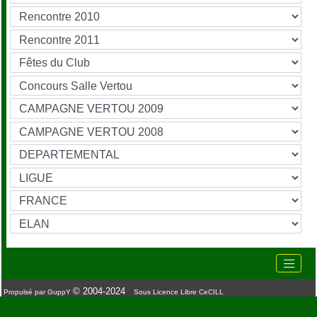
© 2004-2024
Propulsé par GuppY
Sous Licence Libre CeCILL