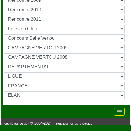
© 2004-2024
Propulsé par GuppY
Sous Licence Libre CeCILL