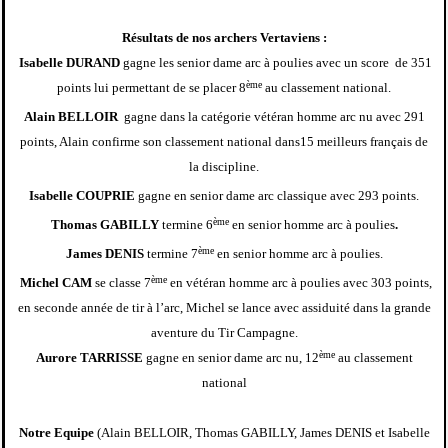
Résultats de nos archers Vertaviens :
Isabelle DURAND
gagne les senior dame arc à poulies avec un score de 351
ème
points lui permettant de se placer 8
au classement national.
Alain BELLOIR
gagne dans la catégorie vétéran homme arc nu avec 291
points, Alain confirme son classement national dans15 meilleurs français de
la discipline.
Isabelle COUPRIE
gagne en senior dame arc classique avec 293 points.
ème
Thomas GABILLY
termine 6
en senior homme arc à poulies
.
ème
James DENIS
termine 7
en senior homme arc à poulies.
ème
Michel CAM
se classe 7
en vétéran homme arc à poulies avec 303 points,
en seconde année de tir à l’arc, Michel se lance avec assiduité dans la grande
aventure du Tir Campagne.
ème
Aurore TARRISSE
gagne en senior dame arc nu, 12
au classement
national
Notre Equipe
(Alain BELLOIR, Thomas GABILLY, James DENIS et Isabelle