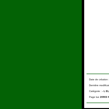
Date de création 
Dernière modifica
Catégorie :
-
L E
Page lue
20903 f