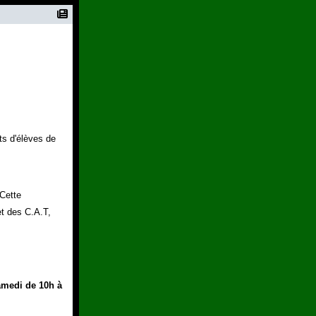
ts d'élèves de
 Cette
et des C.A.T,
amedi de 10h à