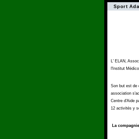
Sport Ada
L' ELAN, Associ
l'Institut Médic
Son but est de c
association s'ad
Centre d'Aide p
12 activités y s
La compagnie d