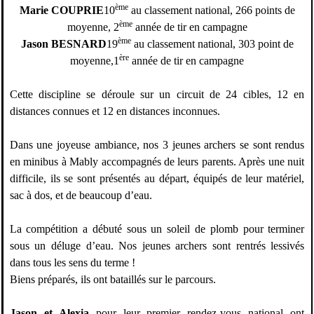
ème
Marie COUPRIE
10
au classement national, 266 points de
ème
moyenne, 2
année de tir en campagne
ème
Jason BESNARD
19
au classement national, 303 point de
ère
moyenne,1
année de tir en campagne
Cette discipline se déroule sur un circuit de 24 cibles, 12 en
distances connues et 12 en distances inconnues.
Dans une joyeuse ambiance, nos 3 jeunes archers se sont rendus
en minibus à Mably accompagnés de leurs parents. Après une nuit
difficile, ils se sont présentés au départ, équipés de leur matériel,
sac à dos, et de beaucoup d’eau.
La compétition a débuté sous un soleil de plomb pour terminer
sous un déluge d’eau. Nos jeunes archers sont rentrés lessivés
dans tous les sens du terme !
Biens préparés, ils ont bataillés sur le parcours.
Jason et Alexia
pour leur premier rendez-vous national ont