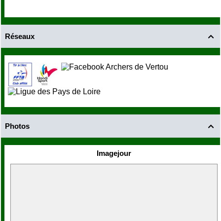
Réseaux

Photos

Imagejour