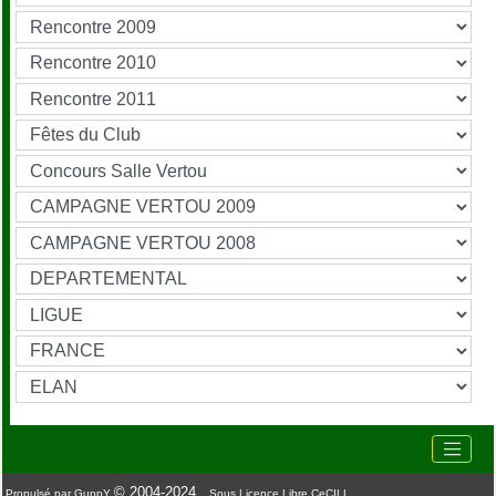
© 2004-2024
Propulsé par GuppY
Sous Licence Libre CeCILL