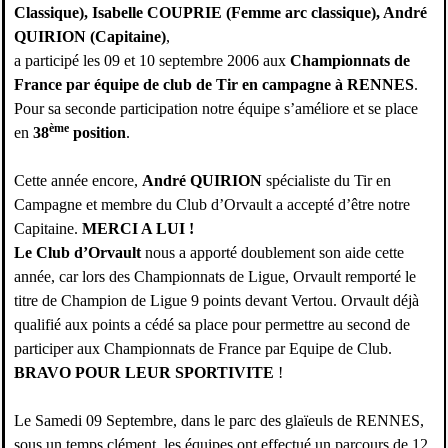
Classique), Isabelle COUPRIE (Femme arc classique), André
QUIRION (Capitaine)
,
a participé les 09 et 10 septembre 2006 aux
Championnats de
France par équipe de club de Tir en campagne à RENNES
.
Pour sa seconde participation notre équipe s’améliore et se place
ème
en
38
position
.
Cette année encore,
André QUIRION
spécialiste du Tir en
Campagne et membre du Club d’Orvault a accepté d’être notre
Capitaine.
MERCI A LUI !
Le Club d’Orvault
nous a apporté doublement son aide cette
année, car lors des Championnats de Ligue, Orvault remporté le
titre de Champion de Ligue 9 points devant Vertou. Orvault déjà
qualifié aux points a cédé sa place pour permettre au second de
participer aux Championnats de France par Equipe de Club.
BRAVO POUR LEUR SPORTIVITE
!
Le Samedi 09 Septembre, dans le parc des glaïeuls de RENNES,
sous un temps clément, les équipes ont effectué un parcours de 12