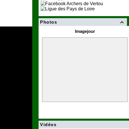
Photos

Imagejour
Vidéos