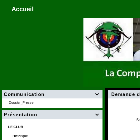
Accueil
Communication
Demande d

Dossier_Presse
Présentation

Sa
LE CLUB
Historique