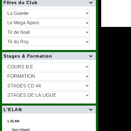
Fêtes du Club

Stages & Formation

L'ELAN

L ELAN
Sport Adapté