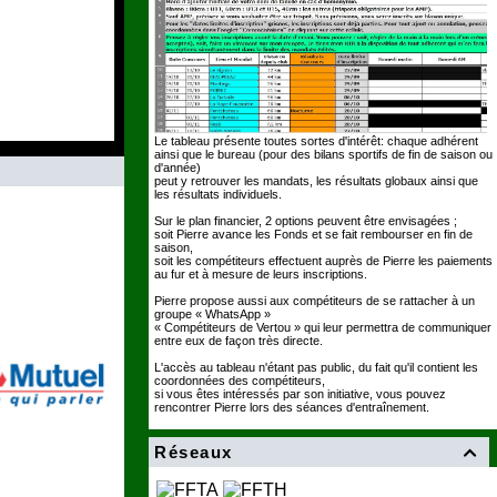
Le tableau présente toutes sortes d'intérêt: chaque adhérent
ainsi que le bureau (pour des bilans sportifs de fin de saison ou
d'année)
peut y retrouver les mandats, les résultats globaux ainsi que
les résultats individuels.
Sur le plan financier, 2 options peuvent être envisagées ;
soit Pierre avance les Fonds et se fait rembourser en fin de
saison,
soit les compétiteurs effectuent auprès de Pierre les paiements
au fur et à mesure de leurs inscriptions.
Pierre propose aussi aux compétiteurs de se rattacher à un
groupe « WhatsApp »
« Compétiteurs de Vertou » qui leur permettra de communiquer
entre eux de façon très directe.
L'accès au tableau n'étant pas public, du fait qu'il contient les
coordonnées des compétiteurs,
si vous êtes intéressés par son initiative, vous pouvez
rencontrer Pierre lors des séances d'entraînement.
Réseaux
