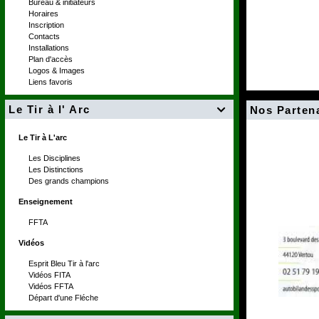
Bureau & initiateurs
Horaires
Inscription
Contacts
Installations
Plan d'accès
Logos & Images
Liens favoris
Le Tir à l' Arc
Nos Parten

Le Tir à L'arc
Les Disciplines
Les Distinctions
Des grands champions
Enseignement
FFTA
Vidéos
Esprit Bleu Tir à l'arc
Vidéos FITA
Vidéos FFTA
Départ d'une Fléche