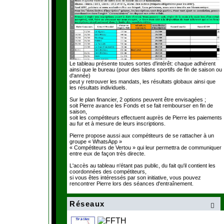
Le tableau présente toutes sortes d'intérêt: chaque adhérent
ainsi que le bureau (pour des bilans sportifs de fin de saison ou
d'année)
peut y retrouver les mandats, les résultats globaux ainsi que
les résultats individuels.
Sur le plan financier, 2 options peuvent être envisagées ;
soit Pierre avance les Fonds et se fait rembourser en fin de
saison,
soit les compétiteurs effectuent auprès de Pierre les paiements
au fur et à mesure de leurs inscriptions.
Pierre propose aussi aux compétiteurs de se rattacher à un
groupe « WhatsApp »
« Compétiteurs de Vertou » qui leur permettra de communiquer
entre eux de façon très directe.
L'accès au tableau n'étant pas public, du fait qu'il contient les
coordonnées des compétiteurs,
si vous êtes intéressés par son initiative, vous pouvez
rencontrer Pierre lors des séances d'entraînement.
Réseaux
