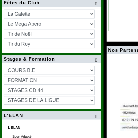
Fêtes du Club

Nos Parten
Stages & Formation

L'ELAN

L ELAN
Sport Adapté