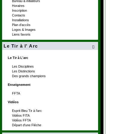
Bureau & initiateurs
Horaires
Inscription
Contacts
Installations
Plan d'accès
Logos & Images
Liens favoris
Le Tir à l' Arc

Le Tir à L'arc
Les Disciplines
Les Distinctions
Des grands champions
Enseignement
FFTA
Vidéos
Esprit Bleu Tir à l'arc
Vidéos FITA
Vidéos FFTA
Départ d'une Fléche