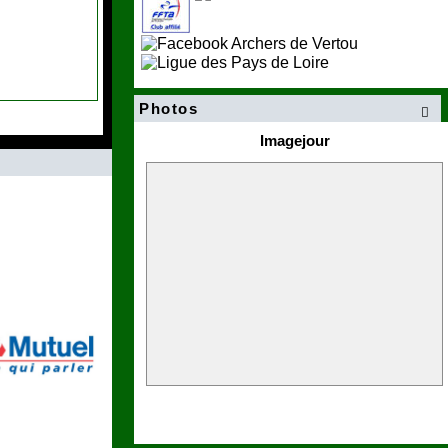
Photos

Imagejour