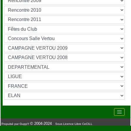
© 2004-2024
Propulsé par GuppY
Sous Licence Libre CeCILL