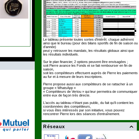
Le tableau présente toutes sortes d'intérêt: chaque adhérent
ainsi que le bureau (pour des bilans sportifs de fin de saison ou
d'année)
peut y retrouver les mandats, les résultats globaux ainsi que
les résultats individuels.
Sur le plan financier, 2 options peuvent être envisagées ;
soit Pierre avance les Fonds et se fait rembourser en fin de
saison,
soit les compétiteurs effectuent auprès de Pierre les paiements
au fur et à mesure de leurs inscriptions.
Pierre propose aussi aux compétiteurs de se rattacher à un
groupe « WhatsApp »
« Compétiteurs de Vertou » qui leur permettra de communiquer
entre eux de façon très directe.
L'accès au tableau n'étant pas public, du fait qu'il contient les
coordonnées des compétiteurs,
si vous êtes intéressés par son initiative, vous pouvez
rencontrer Pierre lors des séances d'entraînement.
Réseaux
