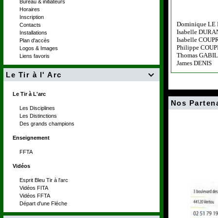
Bureau & initiateurs
Horaires
Inscription
Dominique L
Contacts
Isabelle DUR
Installations
Isabelle COUP
Plan d'accès
Philippe COUP
Logos & Images
Thomas GABI
Liens favoris
James DENIS
Le Tir à l' Arc

Le Tir à L'arc
Nos Parten
Les Disciplines
Les Distinctions
Des grands champions
Enseignement
FFTA
Vidéos
Esprit Bleu Tir à l'arc
Vidéos FITA
Vidéos FFTA
Départ d'une Fléche