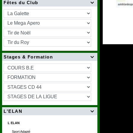
Fêtes du Club

Stages & Formation

L'ELAN

L ELAN
Sport Adapté