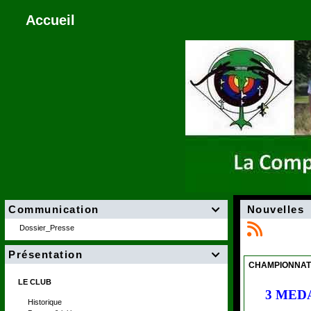
Accueil
Communication
Nouvelles

Dossier_Presse
Présentation

CHAMPIONNAT 
LE CLUB
3 MED
Historique