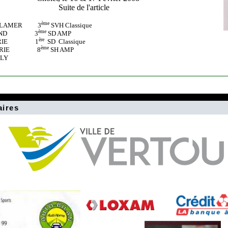
Suite de l'article
ème
E LAMER
3
SVH Classique
ème
AND
3
SD AMP
ère
RIE
1
SD
Classique
ème
RIE
8
SH AMP
LLY
aires