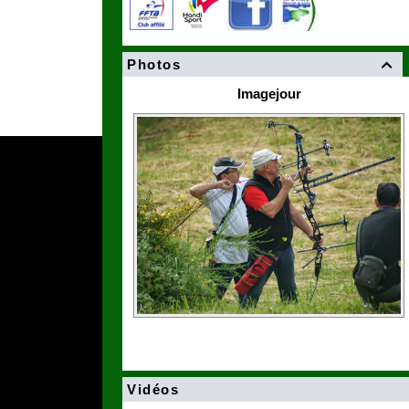
Photos

Imagejour
Vidéos