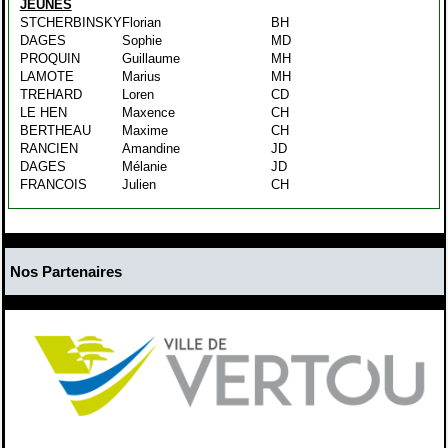
JEUNES
STCHERBINSKY
Florian
BH
DAGES
Sophie
MD
PROQUIN
Guillaume
MH
LAMOTE
Marius
MH
TREHARD
Loren
CD
LE HEN
Maxence
CH
BERTHEAU
Maxime
CH
RANCIEN
Amandine
JD
DAGES
Mélanie
JD
FRANCOIS
Julien
CH
Nos Partenaires