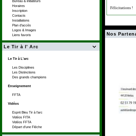
Bureau & initiateurs
Horaires
Félicitations !
Inscription
Contacts
Installations
Plan d'accès
Logos & Images
Nos Parten
Liens favoris
Le Tir à l' Arc

Le Tir à L'arc
Les Disciplines
Les Distinctions
Des grands champions
Enseignement
FFTA
Vidéos
Esprit Bleu Tir à l'arc
Vidéos FITA
Vidéos FFTA
Départ d'une Fléche