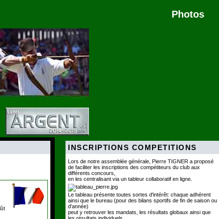
Photos
INSCRIPTIONS COMPETITIONS
Lors de notre assemblée générale, Pierre TIGNER a proposé
de faciliter les inscriptions des compétiteurs du club aux
différents concours,
en les centralisant via un tableur collaboratif en ligne.
Le tableau présente toutes sortes d'intérêt: chaque adhérent
ainsi que le bureau (pour des bilans sportifs de fin de saison ou
d'année)
ût
peut y retrouver les mandats, les résultats globaux ainsi que
les résultats individuels.