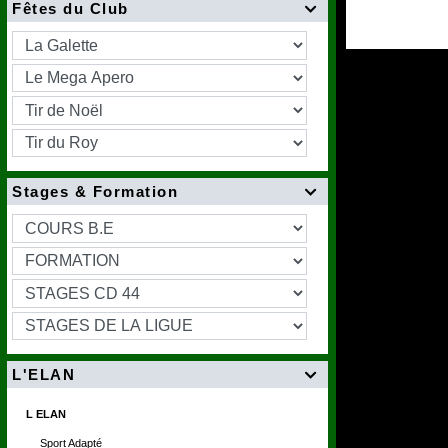
Fêtes du Club

Stages & Formation

L'ELAN

L ELAN
Sport Adapté