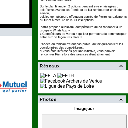
Sur le plan financier, 2 options peuvent être envisagées ;
soit Pierre avance les Fonds et se fait rembourser en fin de
saison,
soit les compétiteurs effectuent auprès de Pierre les paiements
au fur et à mesure de leurs inscriptions.
Pierre propose aussi aux compétiteurs de se rattacher à un
groupe « WhatsApp »
« Compétiteurs de Vertou » qui leur permettra de communiquer
entre eux de façon très directe.
L'accès au tableau n'étant pas public, du fait qu'il contient les
coordonnées des compétiteurs,
si vous êtes intéressés par son initiative, vous pouvez
rencontrer Pierre lors des séances d'entraînement.
Réseaux

Photos

Imagejour