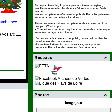
Sur le plan financier, 2 options peuvent être envisagées ;
soit Pierre avance les Fonds et se fait rembourser en fin de
saison,
soit les compétiteurs effectuent auprès de Pierre les paiements
au fur et à mesure de leurs inscriptions.
 ambiance,
Pierre propose aussi aux compétiteurs de se rattacher à un
groupe « WhatsApp »
« Compétiteurs de Vertou » qui leur permettra de communiquer
entre eux de façon très directe.
 vos arc .....
L'accès au tableau n'étant pas public, du fait qu'il contient les
coordonnées des compétiteurs,
si vous êtes intéressés par son initiative, vous pouvez
rencontrer Pierre lors des séances d'entraînement.
Réseaux

Photos

Imagejour