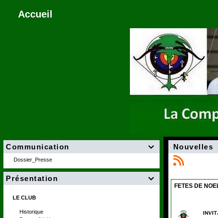
Accueil
Communication
Nouvelles

Dossier_Presse
Présentation

FETES DE NOE
LE CLUB
Historique