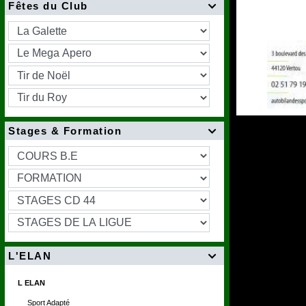
Fêtes du Club

Stages & Formation

L'ELAN

L ELAN
Sport Adapté