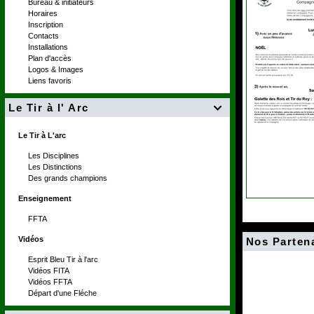
Bureau & initiateurs
Horaires
Inscription
Contacts
Installations
Plan d'accès
Logos & Images
Liens favoris
Le Tir à l' Arc

Le Tir à L'arc
Les Disciplines
Les Distinctions
Des grands champions
Enseignement
FFTA
Vidéos
Nos Parten
Esprit Bleu Tir à l'arc
Vidéos FITA
Vidéos FFTA
Départ d'une Fléche