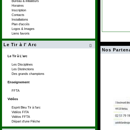
Bureau & initiateurs
Horaires
Inscription
Contacts
Installations
Plan d'accès
Logos & Images
Liens favoris
Le Tir à l' Arc

Nos Parten
Le Tir à L'arc
Les Disciplines
Les Distinctions
Des grands champions
Enseignement
FFTA
Vidéos
Esprit Bleu Tir à l'arc
Vidéos FITA
Vidéos FFTA
Départ d'une Fléche