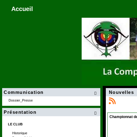
Accueil
Communication
Nouvelles

Dossier_Presse
Présentation

Championnat de 
LE CLUB
Historique