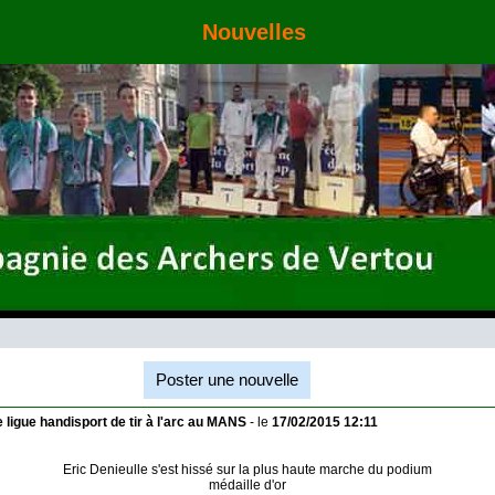
Nouvelles
Poster une nouvelle
ligue handisport de tir à l'arc au MANS
- le
17/02/2015 12:11
Eric Denieulle s'est hissé sur la plus haute marche du podium
médaille d'or