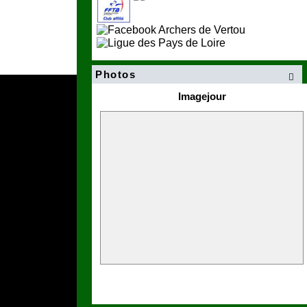
Photos

Imagejour