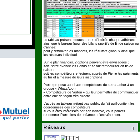
Le tableau présente toutes sortes d'intérêt: chaque adhérent
ainsi que le bureau (pour des bilans sportifs de fin de saison ou
d'année)
peut y retrouver les mandats, les résultats globaux ainsi que
les résultats individuels.
Sur le plan financier, 2 options peuvent être envisagées ;
soit Pierre avance les Fonds et se fait rembourser en fin de
saison,
soit les compétiteurs effectuent auprès de Pierre les paiements
au fur et à mesure de leurs inscriptions.
Pierre propose aussi aux compétiteurs de se rattacher à un
groupe « WhatsApp »
« Compétiteurs de Vertou » qui leur permettra de communiquer
entre eux de façon très directe.
L'accès au tableau n'étant pas public, du fait qu'il contient les
coordonnées des compétiteurs,
si vous êtes intéressés par son initiative, vous pouvez
rencontrer Pierre lors des séances d'entraînement.
Réseaux
