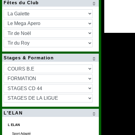
Fêtes du Club

Stages & Formation

L'ELAN

L ELAN
Sport Adapté