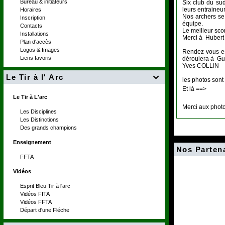
Bureau & initiateurs
Six club du sud
leurs entraineur
Horaires
Nos archers se 
Inscription
équipe.
Contacts
Le meilleur sco
Installations
Merci à Hubert 
Plan d'accès
Logos & Images
Rendez vous es
Liens favoris
déroulera à Gu
Yves COLLIN
Le Tir à l' Arc

les photos sont 
Et là ==>
Le Tir à L'arc
Merci aux phot
Les Disciplines
Les Distinctions
Des grands champions
Enseignement
Nos Parten
FFTA
Vidéos
Esprit Bleu Tir à l'arc
Vidéos FITA
Vidéos FFTA
Départ d'une Fléche