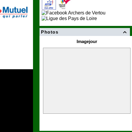
Photos

Imagejour