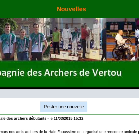
Nouvelles
Poster une nouvelle
ale des archers débutants
- le
11/03/2015 15:32
ars nos amis archers de la Haie Fouassière ont organisé une rencontre amicale 