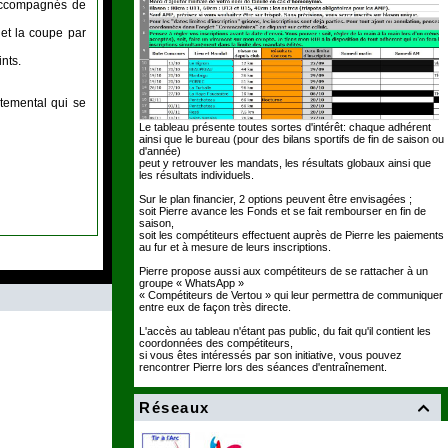
s accompagnés de
 et la coupe par
nts.
temental qui se
Le tableau présente toutes sortes d'intérêt: chaque adhérent
ainsi que le bureau (pour des bilans sportifs de fin de saison ou
d'année)
peut y retrouver les mandats, les résultats globaux ainsi que
les résultats individuels.
Sur le plan financier, 2 options peuvent être envisagées ;
soit Pierre avance les Fonds et se fait rembourser en fin de
saison,
soit les compétiteurs effectuent auprès de Pierre les paiements
au fur et à mesure de leurs inscriptions.
Pierre propose aussi aux compétiteurs de se rattacher à un
groupe « WhatsApp »
« Compétiteurs de Vertou » qui leur permettra de communiquer
entre eux de façon très directe.
L'accès au tableau n'étant pas public, du fait qu'il contient les
coordonnées des compétiteurs,
si vous êtes intéressés par son initiative, vous pouvez
rencontrer Pierre lors des séances d'entraînement.
Réseaux
