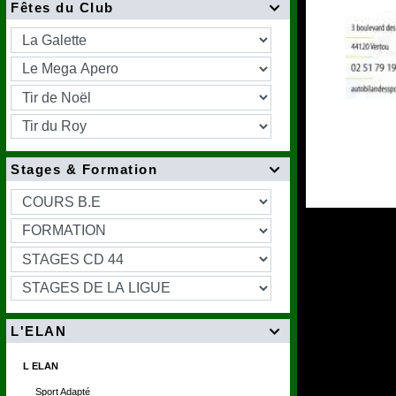
Fêtes du Club

Stages & Formation

L'ELAN

L ELAN
Sport Adapté