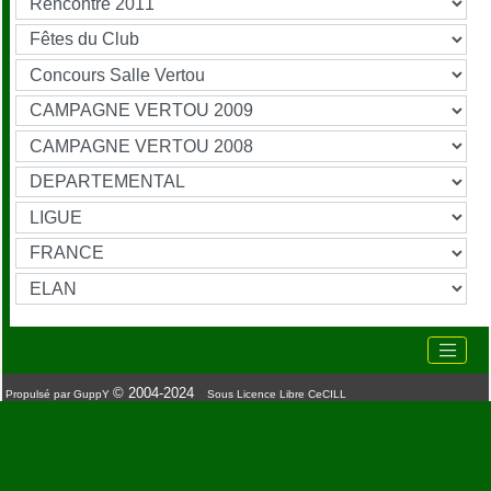
© 2004-2024
Propulsé par GuppY
Sous Licence Libre CeCILL