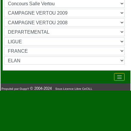
© 2004-2024
Propulsé par GuppY
Sous Licence Libre CeCILL