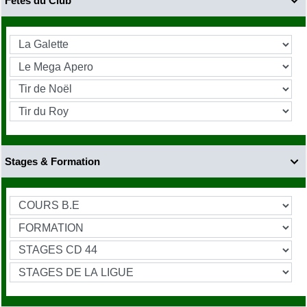
Fêtes du Club

Stages & Formation
